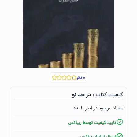
۰
نظر
در حد نو
کیفیت کتاب :‌
تعداد موجود در انبار:‌
۱
عدد
تایید کیفیت توسط ریباکس
ارسال از انبار ریباکس