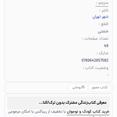
مترجم
:
ناشر
:
شهر تهران
قطع
:
خشتی
تعداد صفحات
:
48
شابک
:
9789642657582
وضعیت کتاب
:
-
کتاب مصور
15تومانی
معرفی کتاب
زندگی مشترک بدون ترک/کتاب مترو 19
خرید کتاب کودک و نوجوان
با تخفیف از ریباکس با امکان مرجوعی