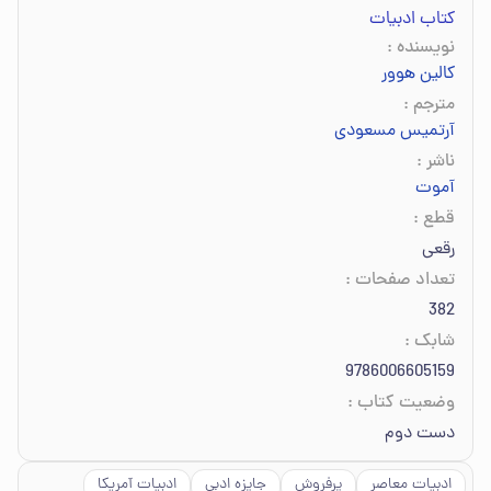
کتاب ادبیات
نویسنده
:
کالین هوور
مترجم
:
آرتمیس مسعودی
ناشر
:
آموت
قطع
:
رقعی
تعداد صفحات
:
382
شابک
:
9786006605159
وضعیت کتاب
:
دست دوم
ادبیات معاصر
پرفروش
جایزه ادبی
ادبیات آمریکا