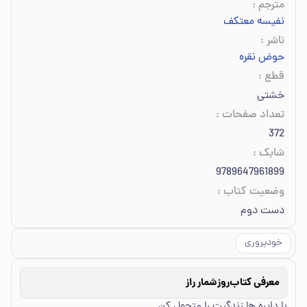
مترجم
:
نفیسه معتکف
ناشر
:
حوض نقره
قطع
:
خشتی
تعداد صفحات
:
372
شابک
:
9789647961899
وضعیت کتاب
:
دست دوم
خودپروری
معرفی کتاب
روزشمار راز
با دایره ها زندگیت را متحول کن.