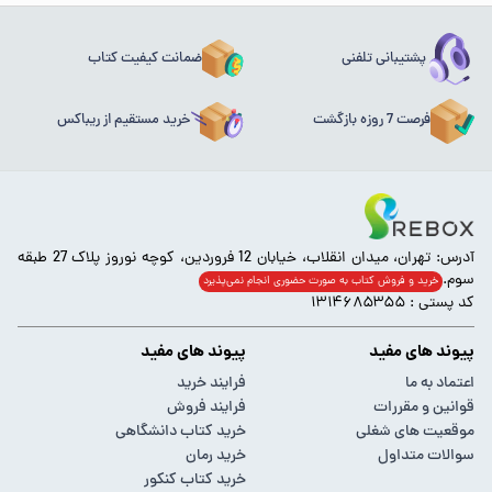
پشتیبانی تلفنی
ضمانت کیفیت کتاب
فرصت 7 روزه بازگشت
خرید مستقیم از ریباکس
آدرس: تهران، میدان انقلاب، خیابان 12 فروردین، کوچه نوروز پلاک 27 طبقه
سوم.
خرید و فروش کتاب به صورت حضوری انجام‌ نمی‌پذیرد
کد پستی : ۱۳۱۴۶۸۵۳۵۵
پیوند های مفید
پیوند های مفید
اعتماد به ما
فرایند خرید
قوانین و مقررات
فرایند فروش
موقعیت های شغلی
خرید کتاب دانشگاهی
سوالات متداول
خرید رمان
خرید کتاب کنکور