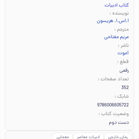
کتاب ادبیات
نویسنده
:
ا.اس.ا. هریسون
مترجم
:
مریم مفتاحی
ناشر
:
آموت
قطع
:
رقعی
تعداد صفحات
:
352
شابک
:
9786006605722
وضعیت کتاب
:
دست دوم
رمان_خارجی
ادبیات معاصر
معمایی