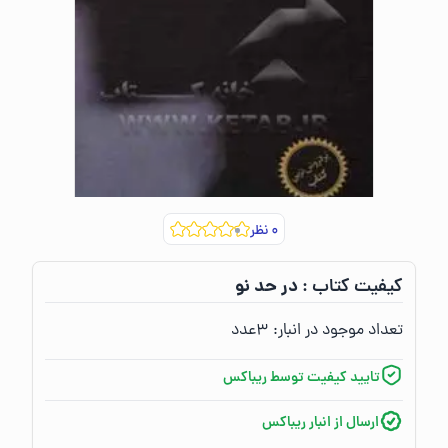
۰
نظر
در حد نو
کیفیت کتاب :‌
تعداد موجود در انبار:‌
۳
عدد
تایید کیفیت توسط ریباکس
ارسال از انبار ریباکس