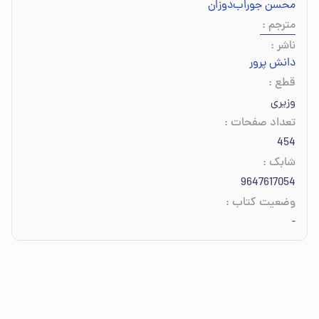
محسن جوراب‌دوزان
مترجم
:
ناشر
:
دانش پرور
قطع
:
وزیری
تعداد صفحات
:
454
شابک
:
9647617054
وضعیت کتاب
:
-