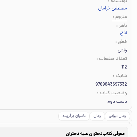
نویسنده
:
مصطفی خرامان
مترجم
:
ناشر
:
افق
قطع
:
رقعی
تعداد صفحات
:
112
شابک
:
9789643697532
وضعیت کتاب
:
دست دوم
رمان ایرانی
رمان
ناشران برگزیده
معرفی کتاب
دختران علیه دختران