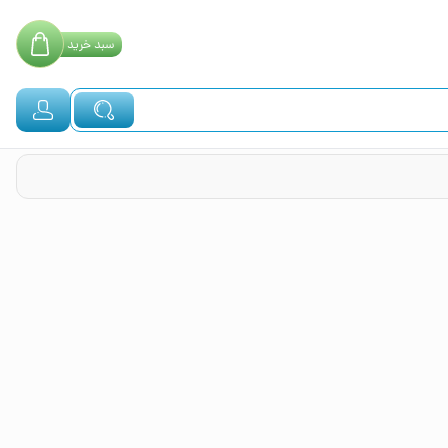
سبد
خرید