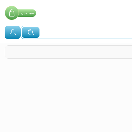
سبد
خرید