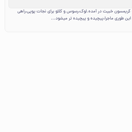
که کریمسون خبیث در آمده.لوک،رسوس و کلئو برای نجات پوپی،راهی
ین طوری ماجرا،پیچیده و پیچیده تر میشود...