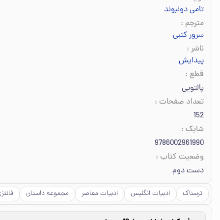
تامی دونبوند
مترجم
:
سرور کتبی
ناشر
:
پیدایش
قطع
:
پالتویی
تعداد صفحات
:
152
شابک
:
9786002961990
وضعیت کتاب
:
دست دوم
ترسناک
ادبیات انگلیس
ادبیات معاصر
مجموعه داستان
فانتز