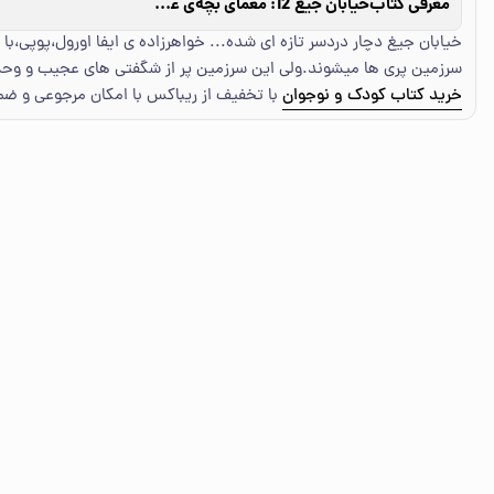
معرفی کتاب
خیابان جیغ 12: معمای بچه‌ی عوضی
خیابان جیغ دچار دردسر تازه ای شده... خواهرزاده ی ایفا اورول،پوپی،
سرزمین پری ها میشوند.ولی این سرزمین پر از شگفتی های عجیب و وحشت
خرید کتاب کودک و نوجوان
با تخفیف از ریباکس با امکان مرجوعی و ض