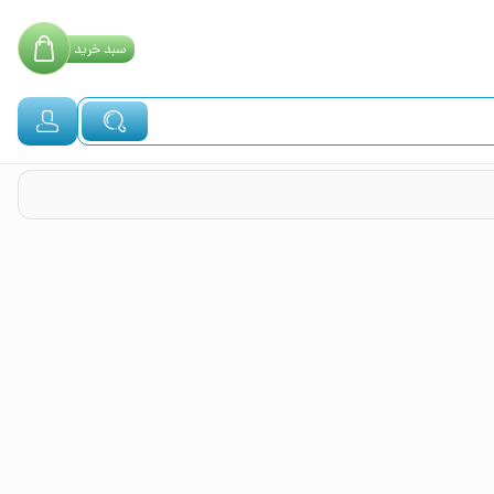
سبد
خرید