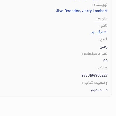
نویسنده
:
Christina Latham-Koenig
,
Clive Oxenden
,
Jerry Lambert
مترجم
:
ناشر
:
اشتیاق نور
قطع
:
رحلی
تعداد صفحات
:
90
شابک
:
9780194906227
وضعیت کتاب
:
دست دوم