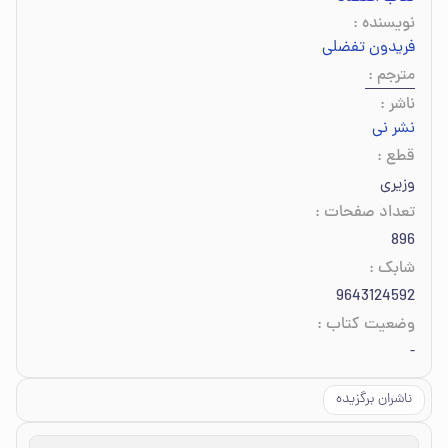
نویسنده
:
فریدون تفضلی
مترجم
:
ناشر
:
نشر نی
قطع
:
وزیری
تعداد صفحات
:
896
شابک
:
9643124592
وضعیت کتاب
:
-
ناشران برگزیده