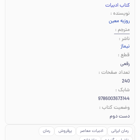
کتاب ادبیات
نویسنده
:
روزبه معین
مترجم
:
ناشر
:
نیماژ
قطع
:
رقعی
تعداد صفحات
:
240
شابک
:
9786003673144
وضعیت کتاب
:
دست دوم
رمان ایرانی
ادبیات معاصر
پرفروش
رمان