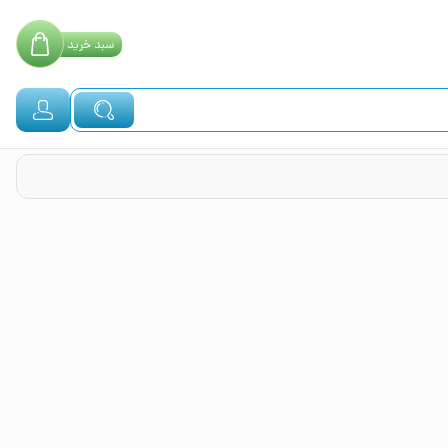
سبد
خرید