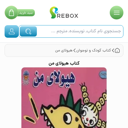
سبد
خرید
کتاب
کودک و نوجوان
هیولای من
کتاب
هیولای من