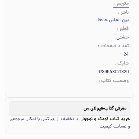
مترجم
:
ناشر
:
بین المللی حافظ
قطع
:
خشتی
تعداد صفحات
:
24
شابک
:
9789648021820
وضعیت کتاب
:
-
معرفی کتاب
هیولای من
خرید کتاب کودک و نوجوان
با تخفیف از ریباکس با امکان مرجوعی
و ضمانت کیفیت