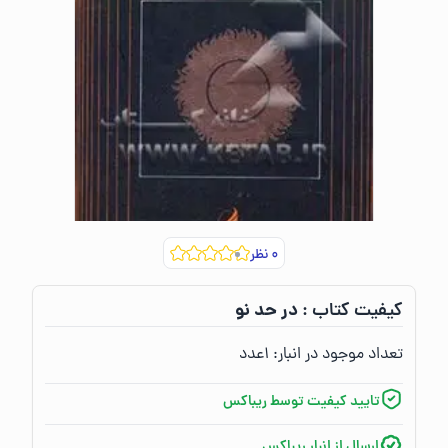
۰
نظر
در حد نو
کیفیت کتاب :‌
تعداد موجود در انبار:‌
۱
عدد
تایید کیفیت توسط ریباکس
ارسال از انبار ریباکس