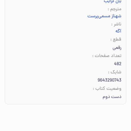
یان کرایب
مترجم
:
شهناز مسمی‌پرست
ناشر
:
آگه
قطع
:
رقعی
تعداد صفحات
:
482
شابک
:
9643290743
وضعیت کتاب
:
دست دوم