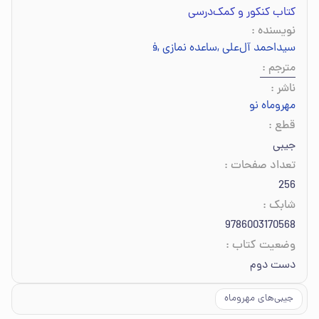
کتاب کنکور و کمک‌درسی
نویسنده
:
سیداحمد آل‌علی
,
ساعده نمازی
,
فاطمه رضایی
مترجم
:
ناشر
:
مهروماه نو
قطع
:
جیبی
تعداد صفحات
:
256
شابک
:
9786003170568
وضعیت کتاب
:
دست دوم
جیبی‌های مهروماه