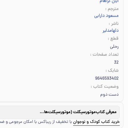
ایان گراهام
مترجم
:
مسعود دارابی
ناشر
:
دلهامدلیر
قطع
:
رحلی
تعداد صفحات
:
32
شابک
:
9646593402
وضعیت کتاب
:
دست دوم
معرفی کتاب
موتورسیکلت (موتورسیکلت‌های سریع‌السیر)
خرید کتاب کودک و نوجوان
با تخفیف از ریباکس با امکان مرجوعی و ض