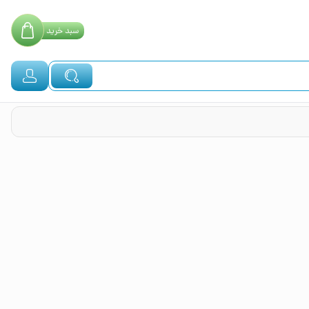
سبد
خرید