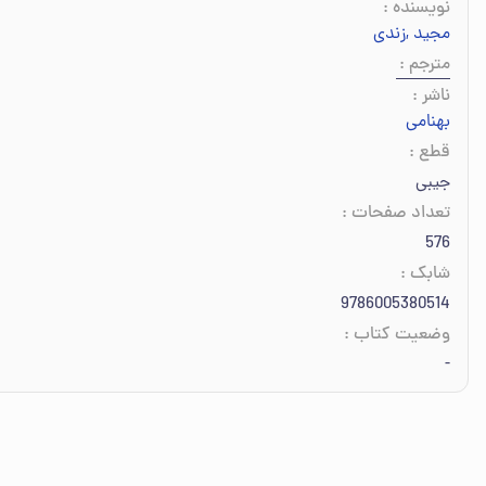
نویسنده
:
مجید
,
زندی
مترجم
:
ناشر
:
بهنامی
قطع
:
جیبی
تعداد صفحات
:
576
شابک
:
9786005380514
وضعیت کتاب
:
-