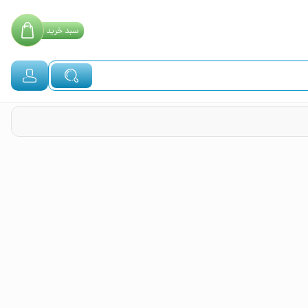
سبد
خرید