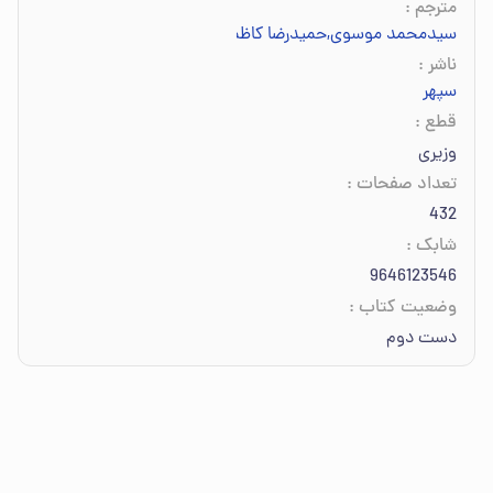
مترجم
:
سیدمحمد موسوی
,
حمیدرضا کاظمینی
ناشر
:
سپهر
قطع
:
وزیری
تعداد صفحات
:
432
شابک
:
9646123546
وضعیت کتاب
:
دست دوم