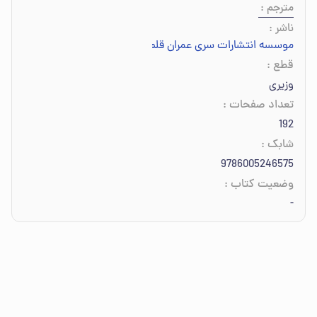
مترجم
:
ناشر
:
موسسه انتشارات سری عمران قلم داور
قطع
:
وزیری
تعداد صفحات
:
192
شابک
:
9786005246575
وضعیت کتاب
:
-