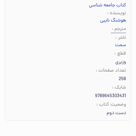
کتاب جامعه شناسی
نویسنده
:
هوشنگ نایبی
مترجم
:
ناشر
:
سمت
قطع
:
وزیری
تعداد صفحات
:
258
شابک
:
9789645303431
وضعیت کتاب
:
دست دوم