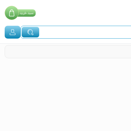
سبد
خرید