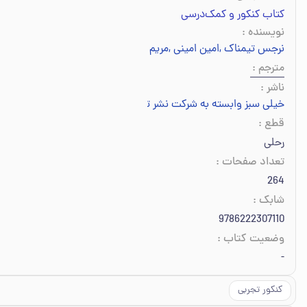
کتاب کنکور و کمک‌درسی
نویسنده
:
نرجس تیمناک
,
امین امینی
,
مریم گلی‌حسنلو
,
امیر محمودی‌انزابی
,
محم
مترجم
:
ناشر
:
خیلی سبز وابسته به شرکت نشر توسعه خیلی سبز
قطع
:
رحلی
تعداد صفحات
:
264
شابک
:
9786222307110
وضعیت کتاب
:
-
کنکور تجربی