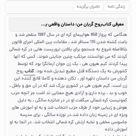
زندگی نامه
ناشران برگزیده
معرفی کتاب
روح گریان من: داستان واقعی یک جاسوس زن کره‌ای
هنگامی که پرواز 858 هواپیمای کره ای در سال 1987 منفجر شد و
باعث کشته شدن 115 مسافر شد ، مقامات بین المللی اجرای قانون
بلافاصله شروع به جستجو برای یافتن تروریست هایی در کره شمالی
کردند که می توانستند مرتکب چنین جنایتی شوند. کسی که آنها
پیدا کردند کیم هیون هی ، یک زن جوان آرمانگرا بود که توسط
کشورش به یک دستگاه قتل مطیع تبدیل شده بود.
کتاب
روح
گریان من داستان دلهره آور ، تکان دهنده و کاملا قانع کننده این
زن است. کیم هیون هی در کشوری بزرگ شد که در آن حق و باطل ،
خوب و بد ، برده داری و آزادی هیچ معنایی ند اشت جز آنچه حزب
کمونیست کره شمالی میگفت.او در در شانزده سالگی ، به دلیل
هوش و زیبایی خود از طرف حزب انتخاب شد و به او آموزش های
ویژه ای در زمینه زبان داده شد.در نوزده سالگی ، برای مدرسه
جاسوسی مخفی و نخبه ارتش کره شمالی انتخاب شد. در آنجا به او
آموزش داده