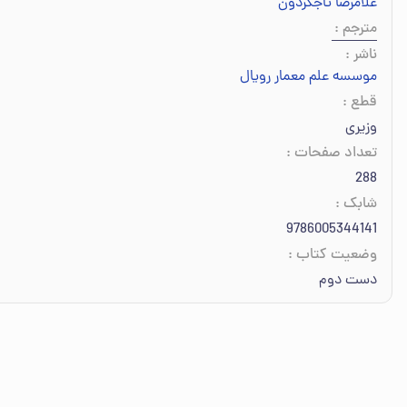
غلامرضا تاجگردون
مترجم
:
ناشر
:
موسسه علم معمار رویال
قطع
:
وزیری
تعداد صفحات
:
288
شابک
:
9786005344141
وضعیت کتاب
:
دست دوم