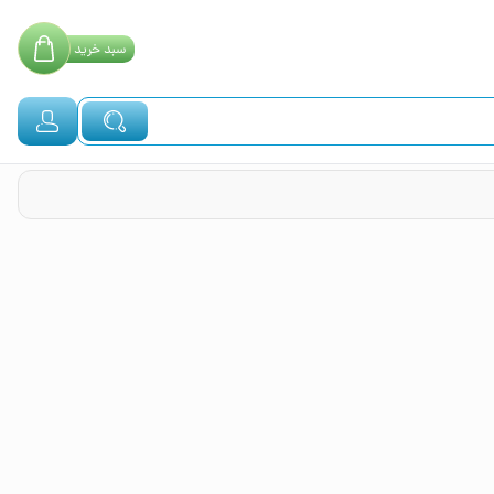
سبد
خرید