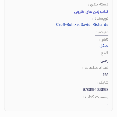
دسته بندی
:
کتاب زبان های خارجی
نویسنده
:
Jack Croft-Bohlke
,
David
,
Richards
مترجم
:
ناشر
:
جنگل
قطع
:
رحلی
تعداد صفحات
:
128
شابک
:
9780194030168
وضعیت کتاب
:
-