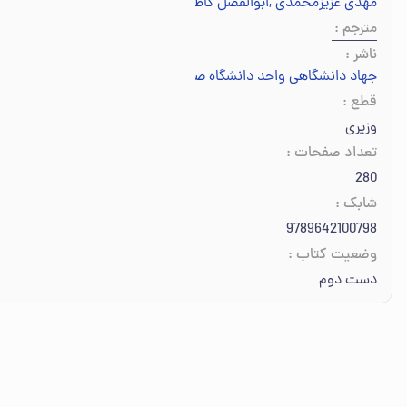
مهدی عزیزمحمدی
,
ابوالفضل کاظمی
,
علیرضا علی‌نژاد
مترجم
:
ناشر
:
جهاد دانشگاهی واحد دانشگاه صنعتی امیرکبیر
قطع
:
وزیری
تعداد صفحات
:
280
شابک
:
9789642100798
وضعیت کتاب
:
دست دوم