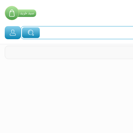
سبد
خرید