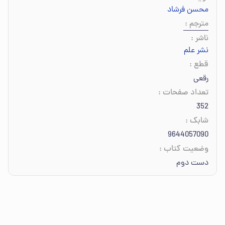
محسن فرشاد
مترجم
:
ناشر
:
نشر علم
قطع
:
رقعی
تعداد صفحات
:
352
شابک
:
9644057090
وضعیت کتاب
:
دست دوم