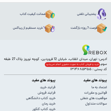
پشتیبانی تلفنی
ضمانت کیفیت کتاب
فرصت 7 روزه بازگشت
خرید مستقیم از ریباکس
آدرس: تهران، میدان انقلاب، خیابان 12 فروردین، کوچه نوروز پلاک 27 طبقه
سوم.
خرید و فروش کتاب به صورت حضوری انجام‌ نمی‌پذیرد
کد پستی : ۱۳۱۴۶۸۵۳۵۵
پیوند های مفید
پیوند های مفید
اعتماد به ما
فرایند خرید
قوانین و مقررات
فرایند فروش
موقعیت های شغلی
خرید کتاب دانشگاهی
سوالات متداول
خرید رمان
خرید کتاب کنکور