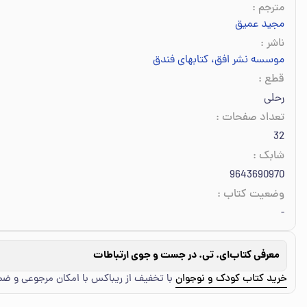
مترجم
:
مجید عمیق
ناشر
:
موسسه نشر افق، کتابهای فندق
قطع
:
رحلی
تعداد صفحات
:
32
شابک
:
9643690970
وضعیت کتاب
:
-
معرفی کتاب
ای. تی. در جست و جوی ارتباطات
خرید کتاب کودک و نوجوان
با تخفیف از ریباکس با امکان مرجوعی و ض