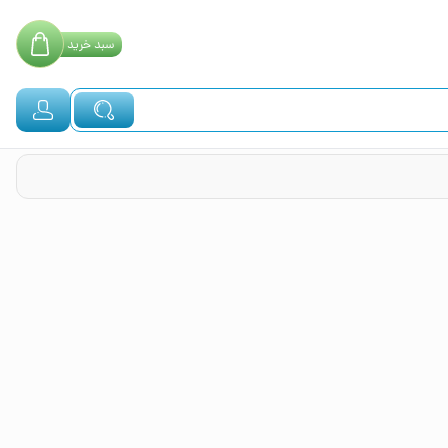
سبد
خرید