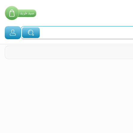
سبد
خرید