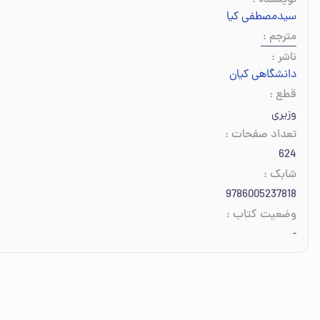
نویسنده
:
سیدمصطفی کیا
مترجم
:
ناشر
:
دانشگاهی کیان
قطع
:
وزیری
تعداد صفحات
:
624
شابک
:
9786005237818
وضعیت کتاب
:
-