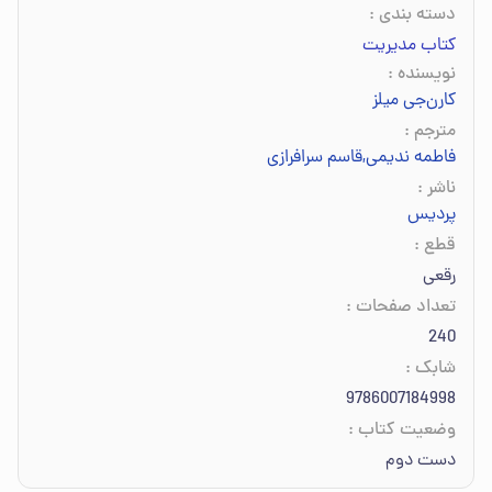
دسته بندی
:
کتاب مدیریت
نویسنده
:
کارن‌جی میلز
مترجم
:
فاطمه ندیمی
,
قاسم سرافرازی
ناشر
:
پردیس
قطع
:
رقعی
تعداد صفحات
:
240
شابک
:
9786007184998
وضعیت کتاب
:
دست دوم