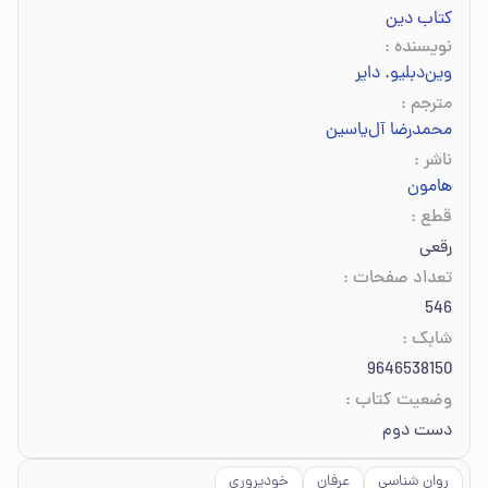
کتاب دین
نویسنده
:
وین‌دبلیو. دایر
مترجم
:
محمدرضا آل‌یاسین
ناشر
:
هامون
قطع
:
رقعی
تعداد صفحات
:
546
شابک
:
9646538150
وضعیت کتاب
:
دست دوم
روان شناسی
عرفان
خودپروری