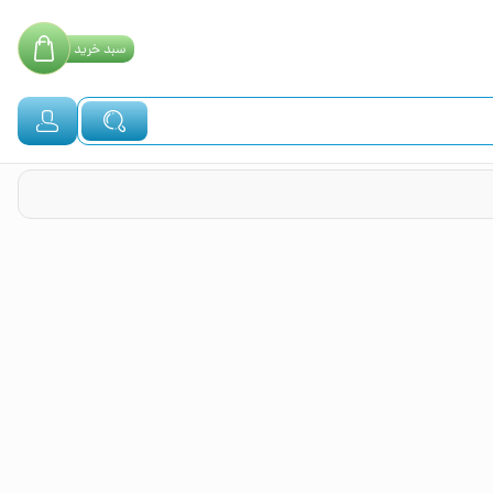
سبد
خرید