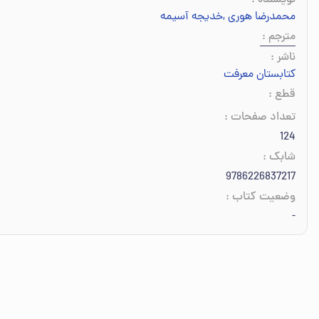
نویسنده
:
محمدرضا هوری
,
خدیجه آسیمه
مترجم
:
ناشر
:
کتابستان معرفت
قطع
:
تعداد صفحات
:
124
شابک
:
9786226837217
وضعیت کتاب
:
-