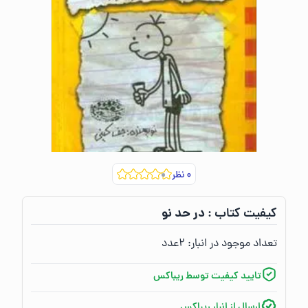
۰
نظر
در حد نو
کیفیت کتاب :‌
تعداد موجود در انبار:‌
۲
عدد
تایید کیفیت توسط ریباکس
ارسال از انبار ریباکس