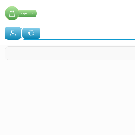
سبد
خرید