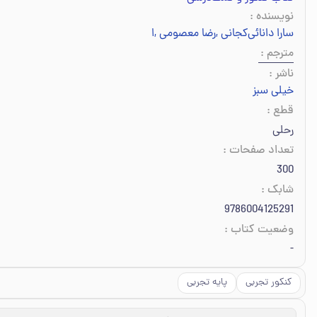
نویسنده
:
سارا دانائی‌کجانی
,
رضا معصومی
,
امین امینی
,
امید احسانی
,
پگاه اسدی
مترجم
:
ناشر
:
خیلی سبز
قطع
:
رحلی
تعداد صفحات
:
300
شابک
:
9786004125291
وضعیت کتاب
:
-
کنکور تجربی
پایه تجربی