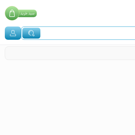
سبد
خرید