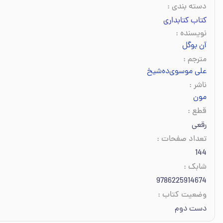
دسته بندی
:
کتاب کتابداری
نویسنده
:
آن بوگل
مترجم
:
علی موسوی‌ده‌شیخ
ناشر
:
مون
قطع
:
رقعی
تعداد صفحات
:
144
شابک
:
9786225914674
وضعیت کتاب
:
دست دوم