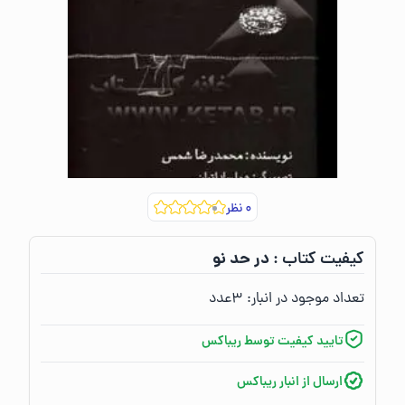
۰
نظر
در حد نو
کیفیت کتاب :‌
تعداد موجود در انبار:‌
۳
عدد
تایید کیفیت توسط ریباکس
ارسال از انبار ریباکس