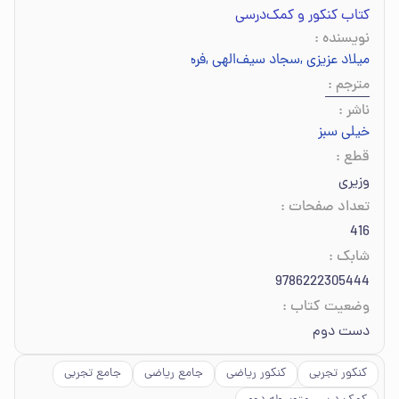
کتاب کنکور و کمک‌درسی
نویسنده
:
میلاد عزیزی
,
سجاد سیف‌الهی
,
فرهنگ امیری
,
امیر بصراوی
,
سیدعلی حسی
مترجم
:
ناشر
:
خیلی سبز
قطع
:
وزیری
تعداد صفحات
:
416
شابک
:
9786222305444
وضعیت کتاب
:
دست دوم
کنکور تجربی
کنکور ریاضی
جامع ریاضی
جامع تجربی