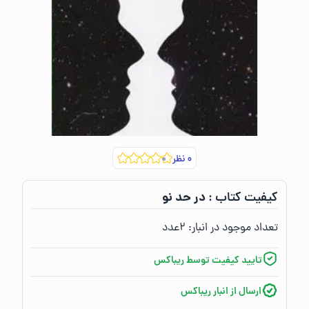
۰
نظر
در حد نو
کیفیت کتاب :‌
تعداد موجود در انبار:‌
۲
عدد
تایید کیفیت توسط ریباکس
ارسال از انبار ریباکس