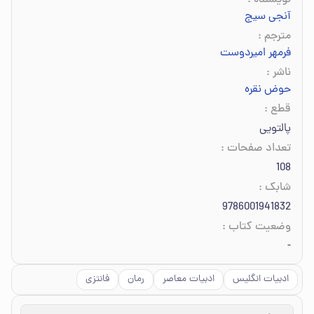
نویسنده
:
آنجی سیج
مترجم
:
فرمهر امیردوست
ناشر
:
حوض نقره
قطع
:
پالتویی
تعداد صفحات
:
108
شابک
:
9786001941832
وضعیت کتاب
:
-
ادبیات انگلیس
ادبیات معاصر
رمان
فانتزی