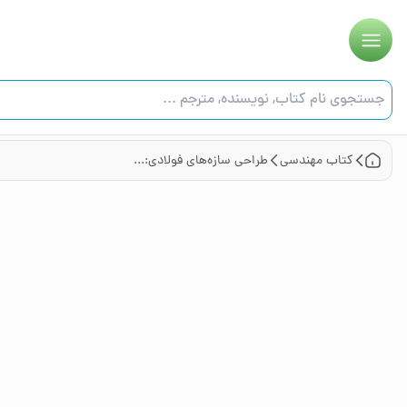
کتاب
مهندسی
طراحی سازه‌های فولادی: به روش حالات حدی LRFD - ASD (جلد پنجم)