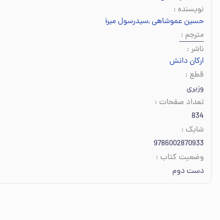
نویسنده
:
حسین عموشاهی
,
سیدرسول میرقادری
,
مجتبی ازهری
مترجم
:
ناشر
:
ارکان دانش
قطع
:
وزیری
تعداد صفحات
:
834
شابک
:
9786002870933
وضعیت کتاب
:
دست دوم