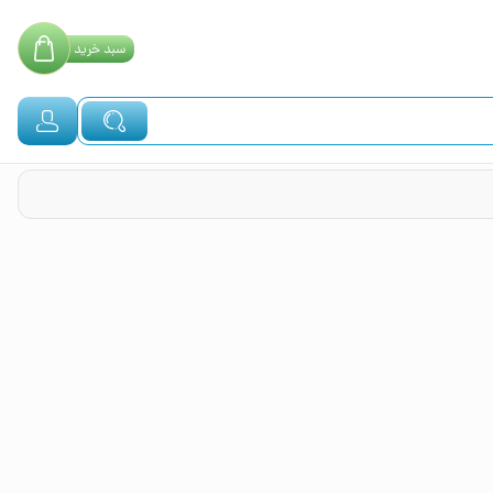
سبد
خرید