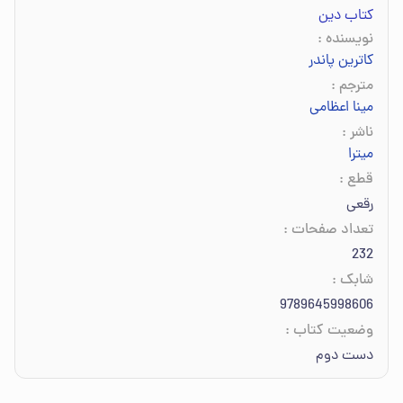
کتاب دین
نویسنده
:
کاترین پاندر
مترجم
:
مینا اعظامی
ناشر
:
میترا
قطع
:
رقعی
تعداد صفحات
:
232
شابک
:
9789645998606
وضعیت کتاب
:
دست دوم