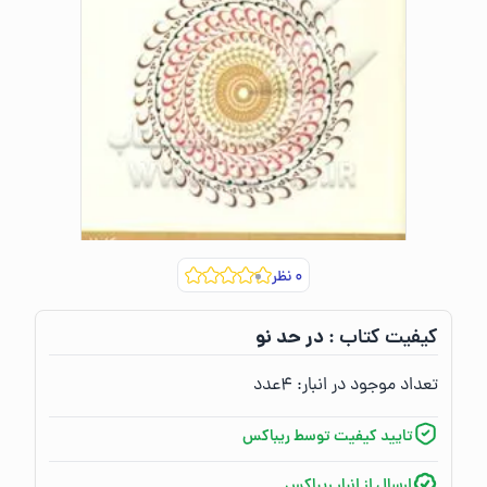
۰
نظر
در حد نو
کیفیت کتاب :‌
تعداد موجود در انبار:‌
۴
عدد
تایید کیفیت توسط ریباکس
ارسال از انبار ریباکس