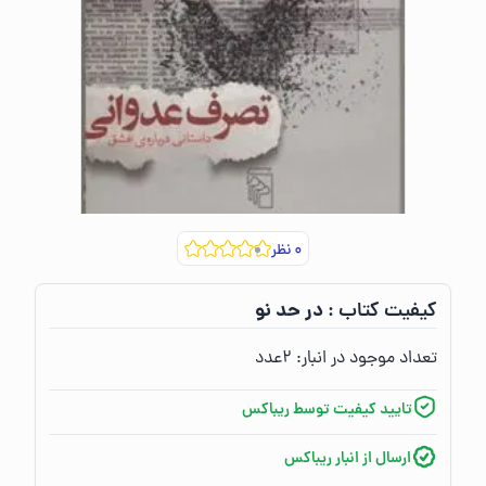
۰
نظر
در حد نو
کیفیت کتاب :‌
تعداد موجود در انبار:‌
۲
عدد
تایید کیفیت توسط ریباکس
ارسال از انبار ریباکس