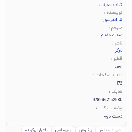
کتاب ادبیات
نویسنده
:
لنا آندرسون
مترجم
:
سعید مقدم
ناشر
:
مرکز
قطع
:
رقعی
تعداد صفحات
:
172
شابک
:
9789642132980
وضعیت کتاب
:
دست دوم
ادبیات معاصر
پرفروش
جایزه ادبی
ناشران برگزیده